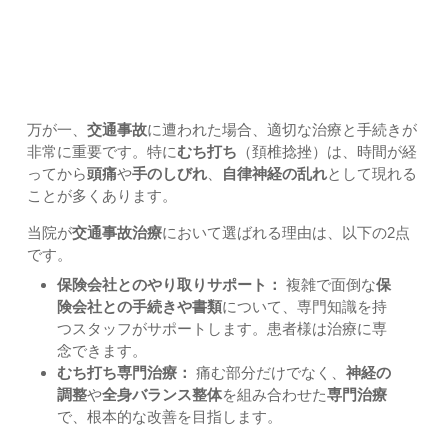
2. 交通事故後の「むち打ち」治療は専門家にお任せくださ
い
万が一、
交通事故
に遭われた場合、適切な治療と手続きが
非常に重要です。特に
むち打ち
（頚椎捻挫）は、時間が経
ってから
頭痛
や
手のしびれ
、
自律神経の乱れ
として現れる
ことが多くあります。
当院が
交通事故治療
において選ばれる理由は、以下の2点
です。
保険会社とのやり取りサポート：
複雑で面倒な
保
険会社との手続きや書類
について、専門知識を持
つスタッフがサポートします。患者様は治療に専
念できます。
むち打ち専門治療：
痛む部分だけでなく、
神経の
調整
や
全身バランス整体
を組み合わせた
専門治療
で、根本的な改善を目指します。