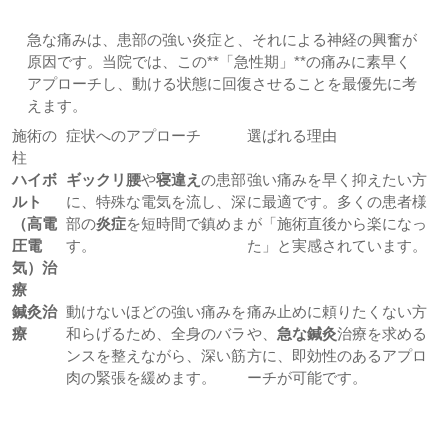
急な痛みは、患部の強い炎症と、それによる神経の興奮が
原因です。当院では、この**「急性期」**の痛みに素早く
アプローチし、動ける状態に回復させることを最優先に考
えます。
施術の
症状へのアプローチ
選ばれる理由
柱
ハイボ
ギックリ腰
や
寝違え
の患部
強い痛みを早く抑えたい方
ルト
に、特殊な電気を流し、深
に最適です。多くの患者様
（高電
部の
炎症
を短時間で鎮めま
が「施術直後から楽になっ
圧電
す。
た」と実感されています。
気）治
療
鍼灸治
動けないほどの強い痛みを
痛み止めに頼りたくない方
療
和らげるため、全身のバラ
や、
急な鍼灸
治療を求める
ンスを整えながら、深い筋
方に、即効性のあるアプロ
肉の緊張を緩めます。
ーチが可能です。