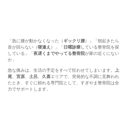
「今すぐなんとかしたい！」急な
ギックリ腰
や
寝違え
でお困
りではありませんか？
「急に腰が動かなくなった（
ギックリ腰
）」「朝起きたら
首が回らない（
寝違え
）」「
日曜診療
している整骨院を探
している」「
夜遅くまでやってる整骨院
が家の近くにない
か」
急な痛みは、生活の予定をすべて狂わせてしまいます。
上
尾
、
宮原
、
土呂
、
久喜
エリアで、突発的な不調に見舞われ
たとき、すぐに頼れる専門院として、すぎやま整骨院は全
力でサポートします。
1. 痛みを早く抑えるための緊急対応専門施術