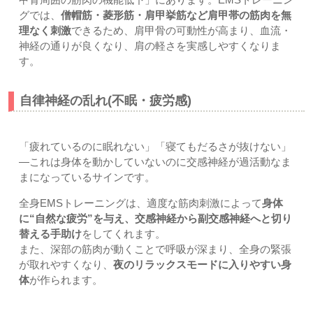
グでは、
僧帽筋・菱形筋・肩甲挙筋など肩甲帯の筋肉を無
理なく刺激
できるため、肩甲骨の可動性が高まり、血流・
神経の通りが良くなり、肩の軽さを実感しやすくなりま
す。
自律神経の乱れ(不眠・疲労感)
「疲れているのに眠れない」「寝てもだるさが抜けない」
―これは身体を動かしていないのに交感神経が過活動なま
まになっているサインです。
全身EMSトレーニングは、適度な筋肉刺激によって
身体
に“自然な疲労”を与え、交感神経から副交感神経へと切り
替える手助け
をしてくれます。
また、深部の筋肉が動くことで呼吸が深まり、全身の緊張
が取れやすくなり、
夜のリラックスモードに入りやすい身
体
が作られます。