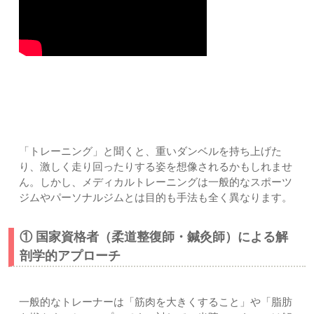
一般的なフィットネスジムとの3つの決定的な違い｜上尾市-
久喜市-さいたま市北区土呂/宮原すぎやま鍼灸整骨院
「トレーニング」と聞くと、重いダンベルを持ち上げた
り、激しく走り回ったりする姿を想像されるかもしれませ
ん。しかし、メディカルトレーニングは一般的なスポーツ
ジムやパーソナルジムとは目的も手法も全く異なります。
① 国家資格者（柔道整復師・鍼灸師）による解
剖学的アプローチ
一般的なトレーナーは「筋肉を大きくすること」や「脂肪