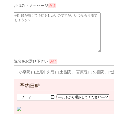
お悩み・メッセージ
必須
院名をお選び下さい
必須
小泉院
上尾中央院
土呂院
宮原院
久喜院
七
予約日時
/