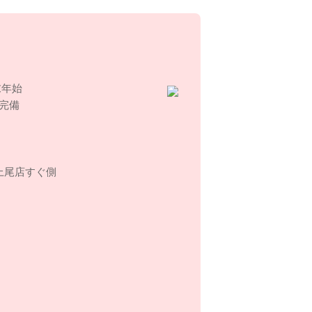
施し個人情報の厳重な管理を行ない
末年始
、e-mailアドレス、電話番号等の
完備
個人情報はご提供いただく際の目的
人情報は、当社からのご連絡や業務
のご送付に利用いたします。
上尾店すぐ側
し、次のいずれかに該当する場合を
務を委託する業者に対して開示する