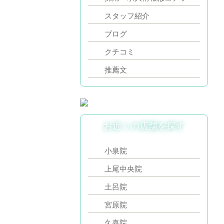
スタッフ紹介
ブログ
クチコミ
推薦文
お近くの店舗を探す
小泉院
上尾中央院
土呂院
宮原院
久喜院