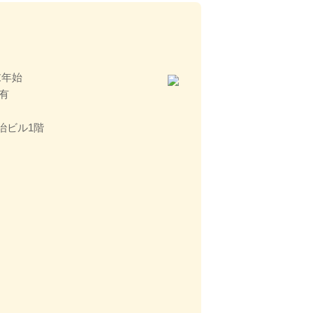
末年始
有
 明治ビル1階