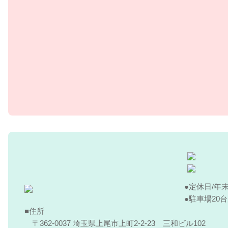
個人情報の安全対策
当院は、個人情報の正確性及び安全性確保のために、セキ
す。
ご本人の照会
お客さまがご本人の個人情報の照会・修正・削除などをご
ことを確認の上、対応させていただきます。
法令、規範の遵守と見直し
当院は、保有する個人情報に関して適用される日本の法令
本ポリシーの内容を適宜見直し、その改善に努めます。
お問い合せ
定休日/年
当院の個人情報の取扱に関するお問い合せは下記までご連
駐車場20
住所
〒362-0037 埼玉県上尾市上町2-2-23 三和ビル102
すぎやま整骨院