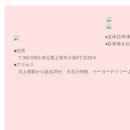
備・社員教育の徹底等の必要な措置を講じ、安全対策を実
ます。
個人情報の利用目的
定休日/年
本ウェブサイトでは、お客様からのお問い合わせ時に、お名前
駐車場８台
個人情報をご登録いただく場合がございますが、これらの
住所
以外では利用いたしません。お客さまからお預かりした個
〒362-0063 埼玉県上尾市小泉8丁目29‐6
のご案内やご質問に対する回答として、電子メールや資料
アクセス
北上尾駅から徒歩25分、大石小学校、ケーヨーデイツー
個人情報の第三者への開示・提供の禁止
当院は、お客さまよりお預かりした個人情報を適切に管理
除き、個人情報を第三者に開示いたしません。
・お客さまの同意がある場合
・お客さまが希望されるサービスを行なうために当社が業
場合
・法令に基づき開示することが必要である場合