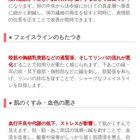
になります。頬の中央から法令線にかけての真皮層へ垂直
に細かく刺鍼し、弾力繊維の再生を促すと同時に、表情筋
の位置を正すことで改善が期待できます。
● フェイスラインのもたつき
咬筋や胸鎖乳突筋などの過緊張、そしてリンパの流れが悪
化
することで顔周りが重たく感じられます。下あごの縁・
耳の前・耳下腺部・側頸部などに鍼を刺し、筋緊張を和ら
げ、リンパの排出を促すことで、シャープなフェイスライ
ンを目指します。
● 肌のくすみ・血色の悪さ
血行不良や代謝の低下、ストレスが影響
して肌がくすんで
見えます。頬・額・あご周辺の浅層へ鍼を刺すことで、血
流を促進し、酸素や栄養がしっかり届く肌環境を整え、自