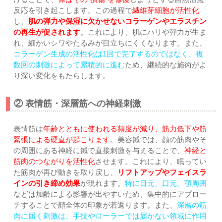
反応を引き起こします。この過程で
繊維芽細胞が活性化
し、
肌の弾力や保湿に欠かせないコラーゲンやエラスチン
の再生が促されます
。これにより、肌にハリや弾力が生ま
れ、細かいシワやたるみが目立ちにくくなります。また、
コラーゲン生成の活性化は1回で完了するのではなく、複
数回の刺激によって累積的に進む
ため、継続的な施術がよ
り深い変化をもたらします。
② 表情筋・深層筋への神経刺激
表情筋は
年齢とともに使われる頻度が減り、筋力低下や筋
緊張による硬直が起こります
。美容鍼では、顔の筋肉やそ
の周囲にある神経に鍼で直接刺激を与えることで、
神経と
筋肉のつながりを活性化
させます。これにより、眠ってい
た筋肉が再び動きを取り戻し、
リフトアップやフェイスラ
インの引き締め効果
が現れます。
特に目元、口元、顎周囲
などは加齢による影響が出やすいため、集中的にアプロー
チすることで顔全体の印象が若返ります。また、
深層の筋
肉に届く刺激は、手技やローラーでは届かない領域に作用