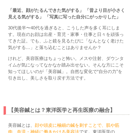
「最近、顔がたるんできた気がする」 「昔より目が小さく
見える気がする」 「写真に写った自分にがっかりした」
30代後半〜40代を過ぎると、こうした声を多く耳にしま
す。現在のお顔は出産・育児・家事・仕事と日々を頑張っ
てきた証。でも、ふと鏡を見るたびに「なんとなく老けた
気がする…」と落ち込むことはありませんか？
けれど、美容医療はちょっと怖い。メスや注射、ダウンタ
イムが気になってなかなか踏み出せない。そんな方にこそ
知ってほしいのが「美容鍼」。自然な変化で“自分の力”を
引き出し、美しさを取り戻す方法です。
【美容鍼とは？東洋医学と再生医療の融合】
美容鍼とは、
顔や頭皮に極細の鍼を刺すことで、肌や筋
肉、血流・神経に働きかける美容法
です。東洋医学の