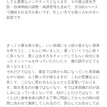
しても重要なメンテナンスとなります。その後は老化予
防・自律神経の調整・体調管理も含めて、月1回のペース
で継続される方が多いです。忙しい方でも取り入れやすい
頻度です。
患者様からこんな声をいただいています
ぎっくり腰を繰り返し、いい加減にもう繰り返さない身体
を作ろうと、こちらに伺いました。通っていくうちに徐々
に良くなり、更には歩き方をチェックしてもらい自分に合
ったインソールを作っていただいたり、腰の調子がとても
良くなりました。
それだけではなく、最近では前から気になっていた美容鍼
もやり始め、もう数ヶ月が経ちますが、これが想像以上に
良くて、こんなに変わるもんなんだと正直驚いておりま
す。鏡を見るのが嫌ではなくなり、今では美容鍼の日が楽
しみになっているくらいです。顔のことだけではなく、行
くたびに身体全体の調子を丁寧に問診してからその時の状
態に合わせて施術してくれるので、安心してお任せしてお