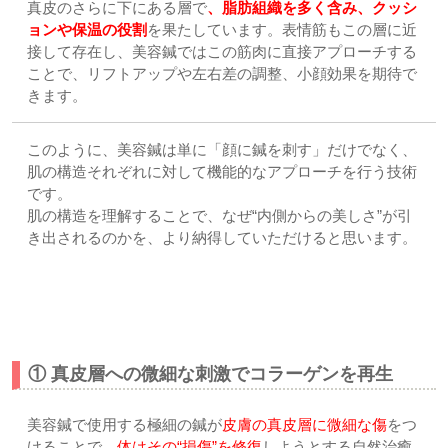
真皮のさらに下にある層で
、脂肪組織を多く含み、クッシ
ョンや保温の役割
を果たしています。表情筋もこの層に近
接して存在し、美容鍼ではこの筋肉に直接アプローチする
ことで、リフトアップや左右差の調整、小顔効果を期待で
きます。
このように、美容鍼は単に「顔に鍼を刺す」だけでなく、
肌の構造それぞれに対して機能的なアプローチを行う技術
です。
肌の構造を理解することで、なぜ“内側からの美しさ”が引
き出されるのかを、より納得していただけると思います。
【メカニズム】なぜ美容鍼は効果があるのか？
① 真皮層への微細な刺激でコラーゲンを再生
美容鍼で使用する極細の鍼が
皮膚の真皮層に微細な傷
をつ
けることで、
体はその“損傷”を修復
しようとする自然治癒