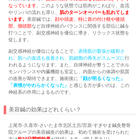
なっています
。このような状態では筋肉がこわばり、血流
やリンパの流れも滞り、
肌のターンオーバーも乱れてしま
います。
美容鍼では、
顔や頭皮、特に首の付け根や後頭
部、側頭部
など自律神経のバランスに関係する部位に鍼を
打つことで、副交感神経を優位に導き、リラックス状態を
促します。
副交感神経が優位になることで、
表情筋の緊張が緩和さ
れ、肌への血流も改善され、肌細胞の再生がスムーズに
行
われるようになります。また、自律神経が整うことでホル
モンバランスや内臓機能も安定し、内面からの体調や肌質
の改善が期待できます。施術後に
「顔が明るくなった」
「表情がやわらかくなった」
と感じる方が多いのは、この
神経系の作用によるものです。
美容鍼の効果はどれくらい？
上尾市-久喜市-さいたま市北区土呂/宮原-すぎやま鍼灸整骨
院グループの美容鍼灸の効果は、初めて施術を受けられた
方は
約10日間程効果
が持続します。(個人差あり)