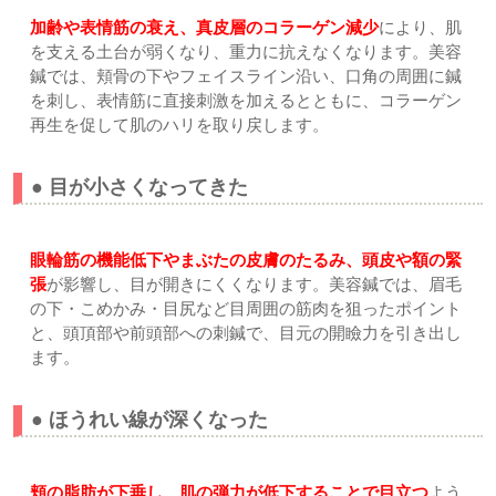
加齢や表情筋の衰え、真皮層のコラーゲン減少
により、肌
を支える土台が弱くなり、重力に抗えなくなります。美容
鍼では、頬骨の下やフェイスライン沿い、口角の周囲に鍼
を刺し、表情筋に直接刺激を加えるとともに、コラーゲン
再生を促して肌のハリを取り戻します。
● 目が小さくなってきた
眼輪筋の機能低下やまぶたの皮膚のたるみ、頭皮や額の緊
張
が影響し、目が開きにくくなります。美容鍼では、眉毛
の下・こめかみ・目尻など目周囲の筋肉を狙ったポイント
と、頭頂部や前頭部への刺鍼で、目元の開瞼力を引き出し
ます。
● ほうれい線が深くなった
頬の脂肪が下垂し、肌の弾力が低下することで目立つ
よう