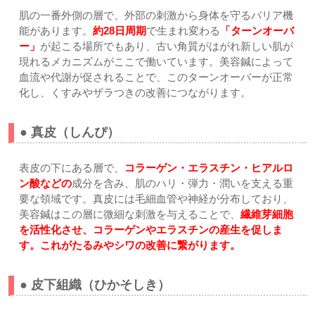
肌の一番外側の層で、外部の刺激から身体を守るバリア機
能があります。
約28日周期
で生まれ変わる
「ターンオーバ
ー」
が起こる場所でもあり、古い角質がはがれ新しい肌が
現れるメカニズムがここで働いています。美容鍼によって
血流や代謝が促されることで、このターンオーバーが正常
化し、くすみやザラつきの改善につながります。
● 真皮（しんぴ）
表皮の下にある層で、
コラーゲン・エラスチン・ヒアルロ
ン酸などの
成分を含み、肌のハリ・弾力・潤いを支える重
要な領域です。真皮には毛細血管や神経が分布しており、
美容鍼はこの層に微細な刺激を与えることで、
繊維芽細胞
を活性化させ、コラーゲンやエラスチンの産生を促しま
す。これがたるみやシワの改善に繋がります。
● 皮下組織（ひかそしき）