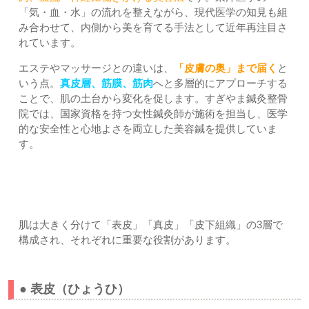
「気・血・水」の流れを整えながら、現代医学の知見も組
み合わせて、内側から美を育てる手法として近年再注目さ
れています。
エステやマッサージとの違いは、
「皮膚の奥」まで届く
と
いう点。
真皮層、筋膜、筋肉
へと多層的にアプローチする
ことで、肌の土台から変化を促します。すぎやま鍼灸整骨
院では、国家資格を持つ女性鍼灸師が施術を担当し、医学
的な安全性と心地よさを両立した美容鍼を提供していま
す。
【肌の構造と美容鍼との関係】
肌は大きく分けて「表皮」「真皮」「皮下組織」の3層で
構成され、それぞれに重要な役割があります。
● 表皮（ひょうひ）