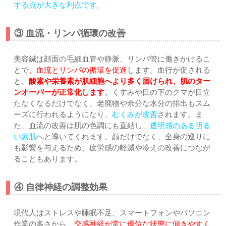
する点が大きな利点です。
③ 血流・リンパ循環の改善
美容鍼は顔面の毛細血管や静脈、リンパ管に働きかけるこ
とで
、血流とリンパの循環を促進
します。血行が促される
と、
酸素や栄養素が肌細胞へより多く届けられ、肌のター
ンオーバーが正常化します
。くすみや目の下のクマが目立
たなくなるだけでなく、老廃物や余分な水分の排出もスム
ーズに行われるようになり、
むくみが改善
されます。ま
た、血流の改善は肌の色調にも直結し、
透明感のある明る
い素肌
へと導いてくれます。顔だけでなく、全身の巡りに
も影響を与えるため、疲労感の軽減や冷えの改善につなが
ることもあります。
④ 自律神経の調整効果
現代人はストレスや睡眠不足、スマートフォンやパソコン
作業の多さから、
交感神経が常に優位な状態に傾きやすく