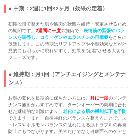
● 中期：2週に1回×2ヶ月（効果の定着）
初期段階で整えた肌や筋肉の状態を維持・安定させるため
の期間です。
2週間に一度
の施術で、
表情筋の緊張やバラ
ンスを調整し、コラーゲンやエラスチンの再構築
をさらに
促進します。この時期はリフトアップや小顔効果などが外
見的にも明らかに現れやすく、効果を“定着”させる大切な
フェーズです。
● 維持期：月1回（アンチエイジングとメンテナ
ンス）
お顔の変化を長期的に保ちたい方には、
月に一度
のメンテ
ナンス施術がおすすめです。ターンオーバーの周期に合わ
せた継続的な刺激により、
老化による肌の機能低下を予防
できます。また、自律神経のバランスを整えることで、ス
トレスやホルモンバランスの乱れによる肌トラブルの再発
防止にもつながります。美容だけでなく健康面へのケアと