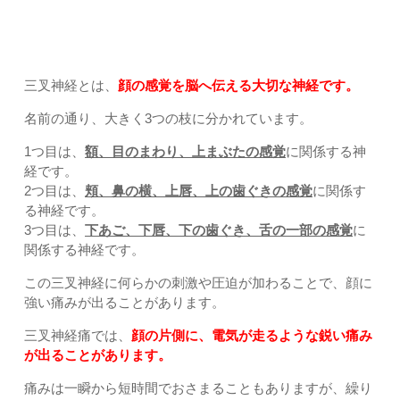
三叉神経とは？｜上尾市・久喜市・さいたま市北区土呂・宮
原すぎやま鍼灸整骨院
三叉神経とは、
顔の感覚を脳へ伝える大切な神経です。
名前の通り、大きく3つの枝に分かれています。
1つ目は、
額、目のまわり、上まぶたの感覚
に関係する神
経です。
2つ目は、
頬、鼻の横、上唇、上の歯ぐきの感覚
に関係す
る神経です。
3つ目は、
下あご、下唇、下の歯ぐき、舌の一部の感覚
に
関係する神経です。
この三叉神経に何らかの刺激や圧迫が加わることで、顔に
強い痛みが出ることがあります。
三叉神経痛では、
顔の片側に、電気が走るような鋭い痛み
が出ることがあります。
痛みは一瞬から短時間でおさまることもありますが、繰り