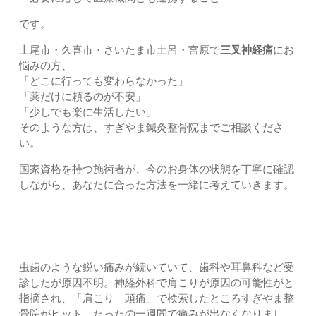
です。
上尾市・久喜市・さいたま市土呂・宮原で
三叉神経痛
にお
悩みの方、
「どこに行っても変わらなかった」
「薬だけに頼るのが不安」
「少しでも楽に生活したい」
そのような方は、すぎやま鍼灸整骨院までご相談くださ
い。
国家資格を持つ施術者が、今のお身体の状態を丁寧に確認
しながら、あなたに合った方法を一緒に考えていきます。
患者様からこんな声をいただいています
虫歯のような鋭い痛みが続いていて、歯科や耳鼻科など受
診したが原因不明。神経外科で肩こりが原因の可能性がと
指摘され、「肩こり 頭痛」で検索したところすぎやま整
骨院がヒット。たったの一週間で痛みが出なくなりまし