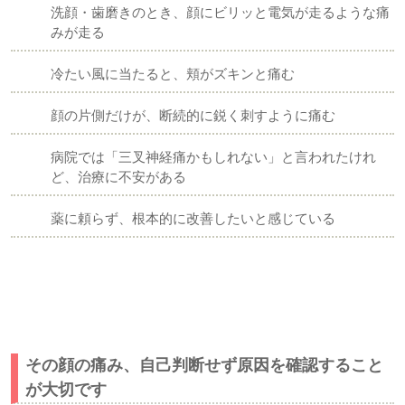
洗顔・歯磨きのとき、顔にビリッと電気が走るような痛
みが走る
冷たい風に当たると、頬がズキンと痛む
顔の片側だけが、断続的に鋭く刺すように痛む
病院では「三叉神経痛かもしれない」と言われたけれ
ど、治療に不安がある
薬に頼らず、根本的に改善したいと感じている
三叉神経痛・顔の痛みでお悩みの方へ｜上尾市-久喜市-さい
たま市北区土呂/宮原すぎやま鍼灸整骨院
その顔の痛み、自己判断せず原因を確認すること
が大切です