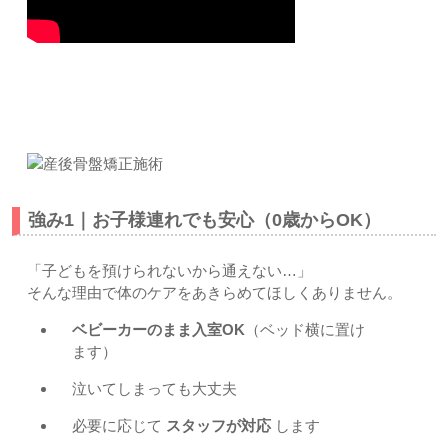
すぎやま鍼灸整骨院の強み｜上尾市-久喜市-さいたま市北区
土呂/宮原すぎやま鍼灸整骨院
強み1｜お子様連れでも安心（0歳からOK）
「子どもを預けられないから通えない…」
そんな理由で体のケアをあきらめてほしくありません。
ベビーカーのまま入室OK
（ベッド横に置け
ます）
泣いてしまっても大丈夫
必要に応じて
スタッフが対応
します