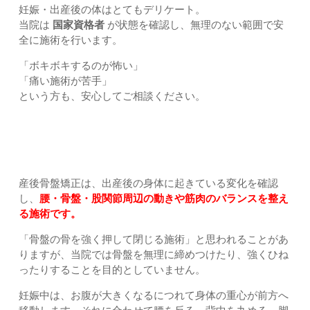
妊娠・出産後の体はとてもデリケート。
当院は
国家資格者
が状態を確認し、無理のない範囲で安
全に施術を行います。
「ボキボキするのが怖い」
「痛い施術が苦手」
という方も、安心してご相談ください。
産後骨盤矯正とは｜上尾市・久喜市・さいたま市すぎやま鍼
灸整骨院
産後骨盤矯正は、出産後の身体に起きている変化を確認
し、
腰・骨盤・股関節周辺の動きや筋肉のバランスを整え
る施術です。
「骨盤の骨を強く押して閉じる施術」と思われることがあ
りますが、当院では骨盤を無理に締めつけたり、強くひね
ったりすることを目的としていません。
妊娠中は、お腹が大きくなるにつれて身体の重心が前方へ