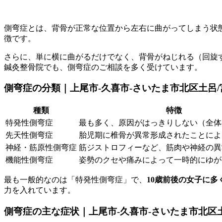
側弯症とは、背骨が正常な位置から左右に曲がってしまう状
徴です。
さらに、単に横に曲がるだけでなく、背骨がねじれる（回旋
鍼灸整骨院でも、側弯症のご相談を多く受けています。
側弯症の分類｜上尾市-久喜市-さいたま市北区土呂
種類
特徴
特発性側弯症
最も多く、原因がはっきりしない（全体
先天性側弯症
胎児期に椎骨が異常形成されたことによ
神経・筋原性側弯症
筋ジストロフィーなど、筋肉や神経の異
機能性側弯症
姿勢のクセや痛みによって一時的にゆが
最も一般的なのは「特発性側弯症」で、
10歳前後の女子に多
力を入れています。
側弯症の主な症状｜上尾市-久喜市-さいたま市北区