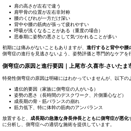
肩の高さが左右で違う
肩甲骨の位置が左右非対称
腰のくびれが一方だけ深い
背中や腰の筋肉が張って疲れやすい
呼吸が浅くなることがある（重度の場合）
思春期に姿勢の悪さとして気づかれることが多い
初期には痛みがないこともありますが、
進行すると背中や腰
側弯症の進行を見逃さないよう、姿勢評価と専門的なケアを
側弯症の原因と進行要因｜上尾市-久喜市-さいたま
特発性側弯症の原因は明確にはわかっていませんが、以下の
遺伝的要因（家族に側弯症の人がいる）
姿勢の悪さ（長時間のデスクワーク、片側重心など）
成長期の骨・筋バランスの崩れ
筋力低下、特に体幹の筋肉のアンバランス
放置すると、
成長期の急激な身長伸長とともに側弯症が悪化
に分析し、側弯症への適切な施術を提供しています。