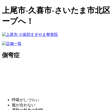
上尾市-久喜市-さいたま市北
ープへ！
側弯症
呼吸がしづらい
服が合わない