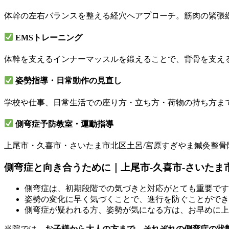
体幹の左右バランスを整える経穴へアプローチ。筋肉の緊張
EMSトレーニング
体幹を支えるインナーマッスルを鍛えることで、背骨を支え
姿勢指導・日常動作の見直し
学校や仕事、日常生活での座り方・立ち方・荷物の持ち方ま
側弯症予防教室・運動指導
上尾市・久喜市・さいたま市北区土呂/宮原すぎやま鍼灸整
側弯症と向き合うために｜上尾市-久喜市-さいたま
側弯症は、初期段階での気づきと対応がとても重要です
姿勢の変化に早く気づくことで、進行を防ぐことができ
側弯症が疑われる方、姿勢が気になる方は、お早めに上
当院では、
お子様から大人の方まで、それぞれの側弯症の状