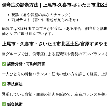
側弯症の診断方法｜上尾市-久喜市-さいたま市北区
視診（肩や骨盤の高さのチェック）
前屈テスト（背中に隆起が見られるか）
病院ではX線検査でコブ角が10度以上ある場合、側弯症と診
価とケアに取り組んでいます。
上尾市・久喜市・さいたま市北区土呂/宮原すぎや
当グループでは、側弯症による筋緊張や姿勢のアンバランス
姿勢分析・可動域評価
一人ひとりの骨格バランス・筋肉の使い方を詳しく確認。上
手技療法
緊張している背部・腰部の筋肉を緩めて、左右バランスを整
鍼灸施術