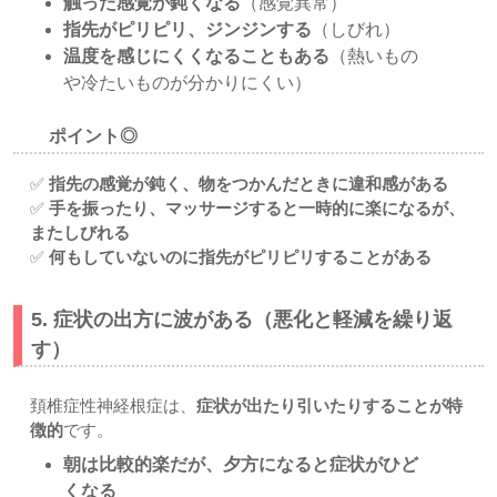
触った感覚が鈍くなる
（感覚異常）
指先がピリピリ、ジンジンする
（しびれ）
温度を感じにくくなることもある
（熱いもの
や冷たいものが分かりにくい）
ポイント◎
✅
指先の感覚が鈍く、物をつかんだときに違和感がある
✅
手を振ったり、マッサージすると一時的に楽になるが、
またしびれる
✅
何もしていないのに指先がピリピリすることがある
5. 症状の出方に波がある（悪化と軽減を繰り返
す）
頚椎症性神経根症は、
症状が出たり引いたりすることが特
徴的
です。
朝は比較的楽だが、夕方になると症状がひど
くなる