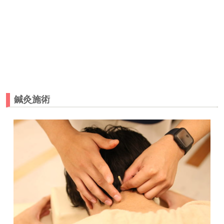
当院での施術内容｜上尾市
-久喜市
-さいたま市北区土呂/宮原
すぎやま鍼灸整骨院
鍼灸施術