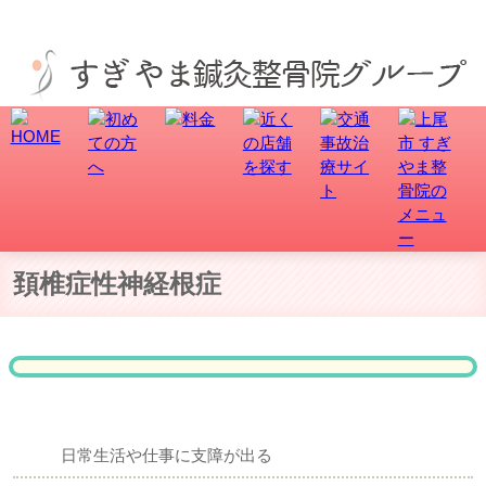
上尾市-久喜市-さいたま市北区土呂/宮原町 頚椎症性神経根症でお困りの方はすぎやま鍼灸整骨
院グループへ！
頚椎症性神経根症
日常生活や仕事に支障が出る