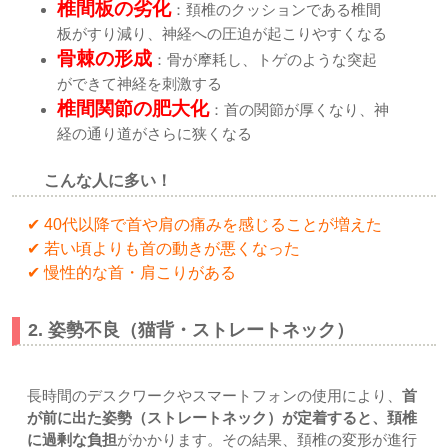
椎間板の劣化
：頚椎のクッションである椎間
板がすり減り、神経への圧迫が起こりやすくなる
骨棘の形成
：骨が摩耗し、トゲのような突起
ができて神経を刺激する
椎間関節の肥大化
：首の関節が厚くなり、神
経の通り道がさらに狭くなる
こんな人に多い！
✔ 40代以降で首や肩の痛みを感じることが増えた
✔ 若い頃よりも首の動きが悪くなった
✔ 慢性的な首・肩こりがある
2. 姿勢不良（猫背・ストレートネック）
長時間のデスクワークやスマートフォンの使用により、
首
が前に出た姿勢（ストレートネック）が定着すると、頚椎
に過剰な負担
がかかります。その結果、頚椎の変形が進行