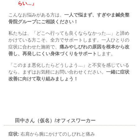
らい…」
こんなお悩みがある方は、
一人で悩まず、すぎやま鍼灸整
骨院グループにご相談ください！
私たちは、「どこへ行っても良くならなかった…」と諦め
かけている方こそ、全力でサポートします。一人ひとりの
症状に合わせた施術で、
痛みやしびれの原因を根本から改
善し、再発しにくい身体づくりをサポート
します。
「このまま悪化したらどうしよう…」と不安を感じている
なら、まずはお気軽にお問い合わせください。
一緒に症状
改善に向けて取り組みましょう！
当院での事例｜上尾市-久喜市-さいたま市北区土呂/宮原すぎ
やま鍼灸整骨院
田中さん（仮名）/オフィスワーカー
症状:
右肩から腕にかけてのしびれと痛み