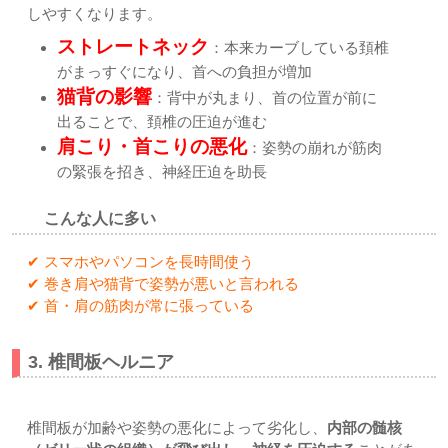
しやすくなります。
ストレートネック
：本来カーブしている頚椎
がまっすぐになり、首への負担が増加
猫背の影響
：背中が丸まり、首の位置が前に
出ることで、頚椎の圧迫が進む
肩こり・首こりの悪化
：姿勢の崩れが筋肉
の緊張を招き、神経圧迫を助長
こんな人に多い
✔ スマホやパソコンを長時間使う
✔ 巻き肩や猫背で姿勢が悪いと言われる
✔ 首・肩の筋肉が常に張っている
3. 椎間板ヘルニア
椎間板が加齢や姿勢の悪化によって劣化し、
内部の髄核