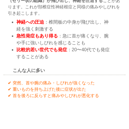
（ゼリー状の組織）が飛び出し、神経を圧迫する
ことがあ
ります。これが頚椎症性神経根症と同様の痛みやしびれを
引き起こします。
神経への圧迫
：椎間板の中身が飛び出し、神
経を強く刺激する
急性発症もあり得る
：急に首が痛くなり、腕
や手に強いしびれを感じることも
比較的若い世代でも発症
：20〜40代でも発症
することがある
こんな人に多い
✔ 突然、首や腕の痛み・しびれが強くなった
✔ 重いものを持ち上げた後に症状が出た
✔ 首を後ろに反らすと痛みやしびれが悪化する
症状を悪化させる原因となる動き｜上尾市
-久喜市
-さいたま
市北区土呂/宮原すぎやま鍼灸整骨院