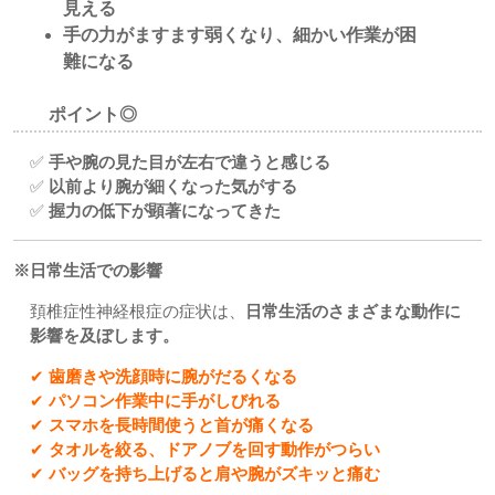
見える
手の力がますます弱くなり、細かい作業が困
難になる
ポイント◎
✅
手や腕の見た目が左右で違うと感じる
✅
以前より腕が細くなった気がする
✅
握力の低下が顕著になってきた
※日常生活での影響
頚椎症性神経根症の症状は、
日常生活のさまざまな動作に
影響を及ぼします。
✔
歯磨きや洗顔時に腕がだるくなる
✔
パソコン作業中に手がしびれる
✔
スマホを長時間使うと首が痛くなる
✔
タオルを絞る、ドアノブを回す動作がつらい
✔
バッグを持ち上げると肩や腕がズキッと痛む