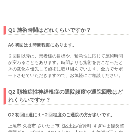
よくある質問｜上尾市
-久喜市
-さいたま市北区土呂/宮原すぎ
やま鍼灸整骨院
Q1 施術時間はどれくらいですか？
A6 初回は１時間程度にあります。
２回目以降は、患者様の目標や、緊急性に応じて施術時間
が変わることもあります。時間よりも施術をおこなったと
きの変化を優先して施術に取り組んでいます。全力でサポ
ートさせていただきますので、お気軽にご相談ください。
Q2 頚椎症性神経根症の通院頻度や通院回数はど
れくらいですか
？
Q2 初回は週に１ｰ２回程度のご通院の方が多いです。
上尾市
-久喜市
-さいたま市北区土呂/宮原町-すぎやま鍼灸整