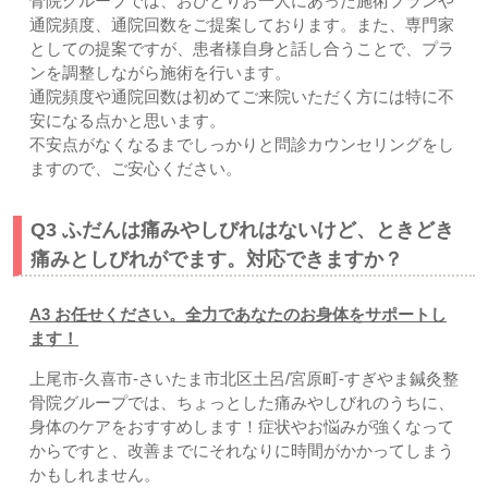
骨院グループでは、おひとりお一人にあった施術プランや
通院頻度、通院回数をご提案しております。また、専門家
としての提案ですが、患者様自身と話し合うことで、プラ
ンを調整しながら施術を行います。
通院頻度や通院回数は初めてご来院いただく方には特に不
安になる点かと思います。
不安点がなくなるまでしっかりと問診カウンセリングをし
ますので、ご安心ください。
Q3 ふだんは痛みやしびれはないけど、ときどき
痛みとしびれがでます。対応できますか？
A3 お任せください。全力であなたのお身体をサポートし
ます！
上尾市
-久喜市
-さいたま市北区土呂/宮原町-すぎやま鍼灸整
骨院グループでは、ちょっとした痛みやしびれのうちに、
身体のケアをおすすめします！症状やお悩みが強くなって
からですと、改善までにそれなりに時間がかかってしまう
かもしれません。