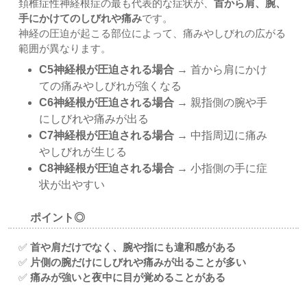
頚椎症性神経根症の最も代表的な症状が、
首から肩、腕、
手にかけてのしびれや痛み
です。
神経の圧迫が起こる部位によって、痛みやしびれの広がる
範囲が異なります。
C5神経根が圧迫される場合
→ 首から肩にかけ
ての痛みやしびれが強くなる
C6神経根が圧迫される場合
→ 親指側の腕や手
にしびれや痛みが出る
C7神経根が圧迫される場合
→ 中指周辺に痛み
やしびれが生じる
C8神経根が圧迫される場合
→ 小指側の手に症
状が出やすい
ポイント◎
✅
首や肩だけでなく、腕や指にも違和感がある
✅
片側の腕だけにしびれや痛みが出ることが多い
✅
痛みが強いと夜中に目が覚めることがある