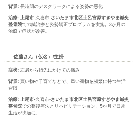
背景:
長時間のデスクワークによる姿勢の悪化
治療:
上尾市
-久喜市-
さいたま市北区土呂宮原すぎやま鍼灸
整骨院
での鍼治療と姿勢矯正プログラムを実施。3か月の
治療で症状が改善。
佐藤さん（仮名）/主婦
症状:
左肩から指先にかけての痛み
背景:
買い物や子育てなどで、重い荷物を頻繁に持つ生活
習慣
治療:
上尾市
-久喜市-
さいたま市北区土呂宮原すぎやま鍼灸
整骨院
での整復療法とリハビリテーション。5か月で日常
生活が快適に。