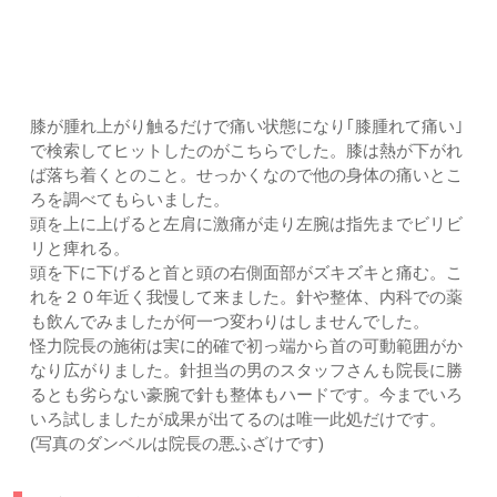
患者様からこんな声をいただいています｜上尾市・久喜市・
さいたま市すぎやま鍼灸整骨院
膝が腫れ上がり触るだけで痛い状態になり｢膝腫れて痛い｣
で検索してヒットしたのがこちらでした。膝は熱が下がれ
ば落ち着くとのこと。せっかくなので他の身体の痛いとこ
ろを調べてもらいました。
頭を上に上げると左肩に激痛が走り左腕は指先までビリビ
リと痺れる。
頭を下に下げると首と頭の右側面部がズキズキと痛む。こ
れを２０年近く我慢して来ました。針や整体、内科での薬
も飲んでみましたが何一つ変わりはしませんでした。
怪力院長の施術は実に的確で初っ端から首の可動範囲がか
なり広がりました。針担当の男のスタッフさんも院長に勝
るとも劣らない豪腕で針も整体もハードです。今までいろ
いろ試しましたが成果が出てるのは唯一此処だけです。
(写真のダンベルは院長の悪ふざけです)