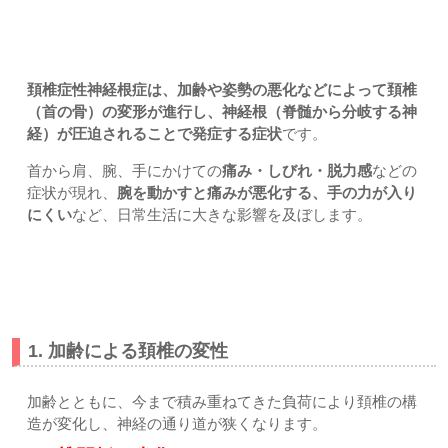
頚椎症性神経根症とは｜上尾市-久喜市-さいたま市北区土呂/
宮原すぎやま鍼灸整骨院
頚椎症性神経根症は、加齢や姿勢の悪化などによって頚椎
（首の骨）の変形が進行し、神経根（脊髄から分岐する神
経）が圧迫されることで発症する症状
です。
首から肩、腕、手にかけての
痛み・しびれ・脱力感
などの
症状が現れ、
腕を動かすと痛みが悪化する、手の力が入り
にくい
など、日常生活に大きな影響を及ぼします。
頚椎症性神経根症の原因とは？
1. 加齢による頚椎の変性
加齢とともに、今まで積み重ねてきた負荷により頚椎の構
造が変化し、神経の通り道が狭くなります。