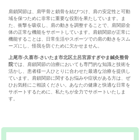
肩鎖関節は、肩甲骨と鎖骨を結びつけ、肩の安定性と可動
域を保つために非常に重要な役割を果たしています。ま
た、衝撃を吸収し、肩の動きを調整することで、肩関節全
体の正常な機能をサポートしています。肩鎖関節が正常に
機能することは、日常生活やスポーツでの肩の動きをスム
ーズにし、怪我を防ぐために欠かせません。
上尾市-久喜市-さいたま市北区土呂宮原すぎやま鍼灸整骨
院
では、肩鎖関節の治療においても専門的な知識と技術を
活かし、患者様一人ひとりに合わせた最適な治療を提供し
ています。肩鎖関節に関するお悩みや症状がある方は、ぜ
ひお気軽にご相談ください。あなたの健康と快適な日常を
サポートするために、私たちが全力でサポートいたしま
す。
上尾市 すぎやま整骨院｜症例