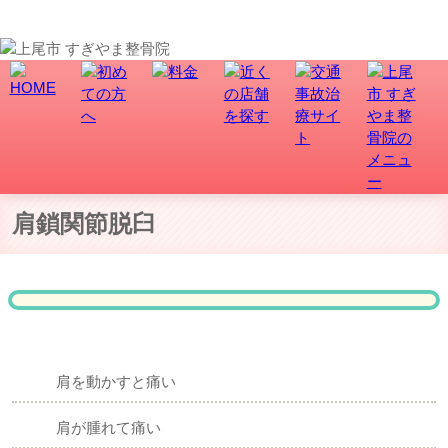
上尾市-久喜市-さいたま市北区土呂/宮原町 肩鎖関節脱臼でお困りの方はすぎやま鍼灸整骨院グ
ループへ！
肩鎖関節脱臼
肩を動かすと痛い
肩が腫れて痛い