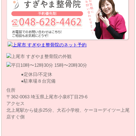
定休日/不定休
駐車場８台完備
住所
〒362-0063 埼玉県上尾市小泉8丁目29‐6
アクセス
北上尾駅から徒歩25分、大石小学校、ケーヨーデイツー上尾
店すぐ側