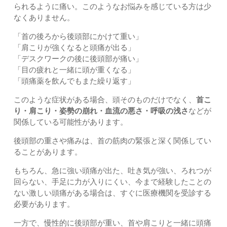
られるように痛い。このようなお悩みを感じている方は少
なくありません。
「首の後ろから後頭部にかけて重い」
「肩こりが強くなると頭痛が出る」
「デスクワークの後に後頭部が痛い」
「目の疲れと一緒に頭が重くなる」
「頭痛薬を飲んでもまた繰り返す」
このような症状がある場合、頭そのものだけでなく、
首こ
り・肩こり・姿勢の崩れ・血流の悪さ・呼吸の浅さ
などが
関係している可能性があります。
後頭部の重さや痛みは、首の筋肉の緊張と深く関係してい
ることがあります。
もちろん、急に強い頭痛が出た、吐き気が強い、ろれつが
回らない、手足に力が入りにくい、今まで経験したことの
ない激しい頭痛がある場合は、すぐに医療機関を受診する
必要があります。
一方で、慢性的に後頭部が重い、首や肩こりと一緒に頭痛