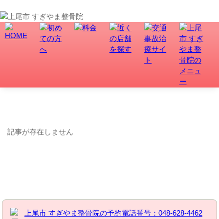
上尾市で骨盤矯正、交通事故・むち打ち治療なら、すぎやま整骨院にお任せ！
記事が見つかりません
記事が存在しません
お問い合わせはこちら | すぎやま整骨院