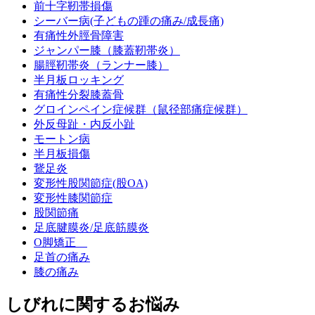
前十字靭帯損傷
シーバー病(子どもの踵の痛み/成長痛)
有痛性外脛骨障害
ジャンパー膝（膝蓋靭帯炎）
腸脛靭帯炎（ランナー膝）
半月板ロッキング
有痛性分裂膝蓋骨
グロインペイン症候群（鼠径部痛症候群）
外反母趾・内反小趾
モートン病
半月板損傷
鵞足炎
変形性股関節症(股OA)
変形性膝関節症
股関節痛
足底腱膜炎/足底筋膜炎
О脚矯正
足首の痛み
膝の痛み
しびれに関するお悩み