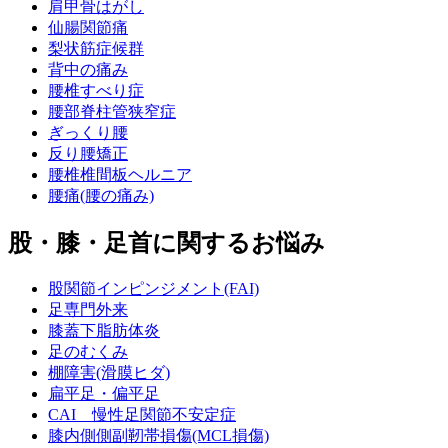
肩甲骨はがし
仙腸関節痛
梨状筋症候群
背中の痛み
腰椎すべり症
腰部脊柱管狭窄症
ぎっくり腰
反り腰矯正
腰椎椎間板ヘルニア
腰痛(腰の痛み)
股・膝・足首に関するお悩み
股関節インピンジメント(FAI)
足専門外来
膝蓋下脂肪体炎
足のむくみ
棚障害(滑膜ヒダ)
扁平足・偏平足
CAI 慢性足関節不安定症
膝内側側副靭帯損傷(MCL損傷)