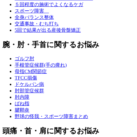
５回程度の施術でよくなるケガ
スポーツ障害
全身バランス整体
交通事故・むち打ち
5回で結果が出る産後骨盤矯正
腕・肘・手首に関するお悩み
ゴルフ肘
手根管症候群(手の痺れ)
母指CM関節症
TFCC損傷
ドケルバン病
肘部管症候群
肘内障
ばね指
腱鞘炎
野球の怪我・スポーツ障害まとめ
頭痛・首・肩に関するお悩み