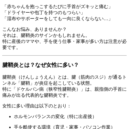
「赤ちゃんを抱っこするたびに手首がズキッと痛む」
「ドライヤーや包丁を持つのもつらい」
「湿布やサポーターをしても一向に良くならない…」
こんなお悩み、ありませんか？
それは、腱鞘炎のサインかもしれません。
特に産後のママや、手を使う仕事・家事が多い方は注意が必
要です。
腱鞘炎とは？なぜ女性に多い？
腱鞘炎（けんしょうえん）とは、腱（筋肉のスジ）が通るト
ンネル「腱鞘」が炎症を起こしている状態。
特に「ドケルバン病（狭窄性腱鞘炎）」は、親指側の手首に
痛みが出る代表的な腱鞘炎です。
女性に多い理由は以下のとおり：
ホルモンバランスの変化（特に出産後）
手を酷使する環境（育児・家事・パソコン作業）