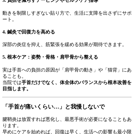
3. 負担を減らすテーピングやセルフケア指導
動きを制限しすぎない貼り方で、生活に支障を出さずにサポ
ート。
4. 鍼灸で回復力を高める
深部の炎症を抑え、筋緊張を緩める効果が期待できます。
5. 根本ケア：姿勢・骨格・肩甲骨から整える
実は手首への負担の原因が「肩甲骨の動き」や「猫背」にあ
ることも。
当院では
手首だけでなく、体全体のバランスから根本改善を
目指します。
「手首が痛いくらい…」と我慢しないで
腱鞘炎は放置すれば悪化し、最悪手術が必要になることもあ
ります。
早めにケアを始めれば、回復は早く、生活への影響も最小限