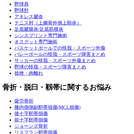
野球肩
野球肘
アキレス腱炎
テニス肘（上腕骨外側上顆炎）
足底腱膜炎/足底筋膜炎
シンスプリント専門施術
オスグット専門施術
バスケットボールでの怪我・スポーツ外傷
バレーボールの怪我・スポーツ障害まとめ
サッカーの怪我・スポーツ外傷まとめ
野球の怪我・スポーツ障害まとめ
捻挫・肉離れ
骨折・脱臼・靱帯に関するお悩み
疲労骨折
膝内側側副靭帯損傷(MCL損傷)
後十字靭帯損傷
前十字靭帯損傷
ジョーンズ骨折
リスフラン靭帯損傷