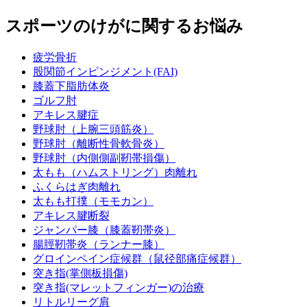
スポーツのけがに関するお悩み
疲労骨折
股関節インピンジメント(FAI)
膝蓋下脂肪体炎
ゴルフ肘
アキレス腱症
野球肘（上腕三頭筋炎）
野球肘（離断性骨軟骨炎）
野球肘（内側側副靭帯損傷）
太もも（ハムストリング）肉離れ
ふくらはぎ肉離れ
太もも打撲（モモカン）
アキレス腱断裂
ジャンパー膝（膝蓋靭帯炎）
腸脛靭帯炎（ランナー膝）
グロインペイン症候群（鼠径部痛症候群）
突き指(掌側板損傷)
突き指(マレットフィンガー)の治療
リトルリーグ肩