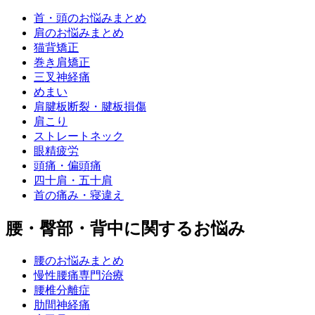
首・頭のお悩みまとめ
肩のお悩みまとめ
猫背矯正
巻き肩矯正
三叉神経痛
めまい
肩腱板断裂・腱板損傷
肩こり
ストレートネック
眼精疲労
頭痛・偏頭痛
四十肩・五十肩
首の痛み・寝違え
腰・臀部・背中に関するお悩み
腰のお悩みまとめ
慢性腰痛専門治療
腰椎分離症
肋間神経痛