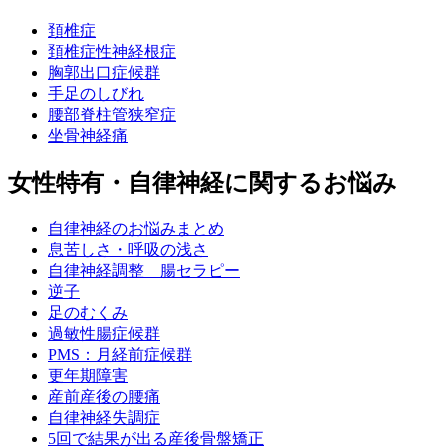
頚椎症
頚椎症性神経根症
胸郭出口症候群
手足のしびれ
腰部脊柱管狭窄症
坐骨神経痛
女性特有・自律神経に関するお悩み
自律神経のお悩みまとめ
息苦しさ・呼吸の浅さ
自律神経調整 腸セラピー
逆子
足のむくみ
過敏性腸症候群
PMS：月経前症候群
更年期障害
産前産後の腰痛
自律神経失調症
5回で結果が出る産後骨盤矯正