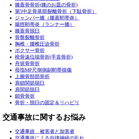
膝蓋骨骨折(膝のお皿の骨折)
第5中足骨基部裂離骨折（下駄骨折）
ジャンパー膝（膝蓋靭帯炎）
腸脛靭帯炎（ランナー膝）
膝蓋骨脱臼
骨盤裂離骨折
胸椎・腰椎圧迫骨折
ボクサー骨折
橈骨遠位端骨折(手首骨折)
舟状骨骨折
母指MP尺側側副靭帯損傷
上腕骨頸部骨折
肩鎖関節脱臼
肩関節脱臼
鎖骨骨折
骨折・脱臼の固定＆リハビリ
交通事故に関するお悩み
交通事故 被害者と加害者
交通事故による自律神経の乱れ