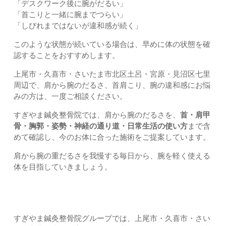
「デスクワーク後に腕がだるい」
「首こりと一緒に腕までつらい」
「しびれまではないが違和感が続く」
このような状態が続いている場合は、早めに体の状態を確
認することをおすすめします。
上尾市・久喜市・さいたま市北区土呂・宮原・見沼区七里
周辺で、肩から腕のだるさ、首肩こり、腕の違和感にお悩
みの方は、一度ご相談ください。
すぎやま鍼灸整骨院では、肩から腕のだるさを、
首・肩甲
骨・胸郭・姿勢・神経の通り道・日常生活の使い方
まで含
めて確認し、今のお体に合った施術をご提案しています。
肩から腕の重だるさを我慢する毎日から、腕を軽く使える
体を目指していきましょう。
お近くのすぎやま鍼灸整骨院へご相談ください
すぎやま鍼灸整骨院グループでは、上尾市・久喜市・さい