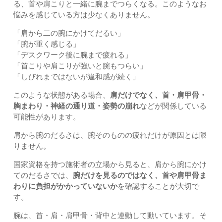
る、首や肩こりと一緒に腕までつらくなる。このようなお
悩みを感じている方は少なくありません。
「肩から二の腕にかけてだるい」
「腕が重く感じる」
「デスクワーク後に腕まで疲れる」
「首こりや肩こりが強いと腕もつらい」
「しびれまではないが違和感が続く」
このような状態がある場合、
肩だけでなく、首・肩甲骨・
胸まわり・神経の通り道・姿勢の崩れ
などが関係している
可能性があります。
肩から腕のだるさは、腕そのものの疲れだけが原因とは限
りません。
国家資格を持つ施術者の立場から見ると、肩から腕にかけ
てのだるさでは、
腕だけを見るのではなく、首や肩甲骨ま
わりに負担がかかっていないか
を確認することが大切で
す。
腕は、首・肩・肩甲骨・背中と連動して動いています。そ