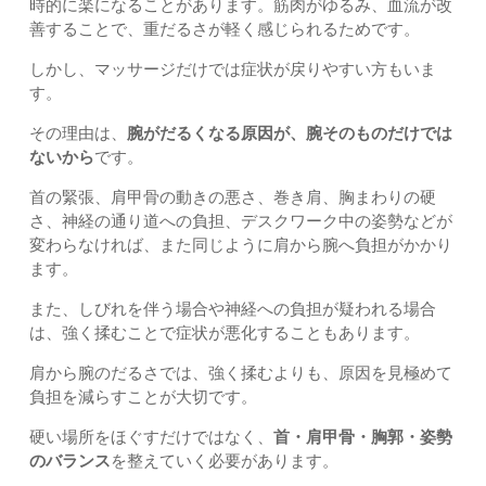
時的に楽になることがあります。筋肉がゆるみ、血流が改
善することで、重だるさが軽く感じられるためです。
しかし、マッサージだけでは症状が戻りやすい方もいま
す。
その理由は、
腕がだるくなる原因が、腕そのものだけでは
ないから
です。
首の緊張、肩甲骨の動きの悪さ、巻き肩、胸まわりの硬
さ、神経の通り道への負担、デスクワーク中の姿勢などが
変わらなければ、また同じように肩から腕へ負担がかかり
ます。
また、しびれを伴う場合や神経への負担が疑われる場合
は、強く揉むことで症状が悪化することもあります。
肩から腕のだるさでは、強く揉むよりも、原因を見極めて
負担を減らすことが大切です。
硬い場所をほぐすだけではなく、
首・肩甲骨・胸郭・姿勢
のバランス
を整えていく必要があります。