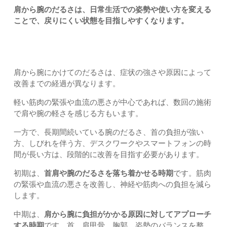
肩から腕のだるさは、日常生活での姿勢や使い方を変える
ことで、戻りにくい状態を目指しやすくなります。
改善までの経過
肩から腕にかけてのだるさは、症状の強さや原因によって
改善までの経過が異なります。
軽い筋肉の緊張や血流の悪さが中心であれば、数回の施術
で肩や腕の軽さを感じる方もいます。
一方で、長期間続いている腕のだるさ、首の負担が強い
方、しびれを伴う方、デスクワークやスマートフォンの時
間が長い方は、段階的に改善を目指す必要があります。
初期は、
首肩や腕のだるさを落ち着かせる時期
です。筋肉
の緊張や血流の悪さを改善し、神経や筋肉への負担を減ら
します。
中期は、
肩から腕に負担がかかる原因に対してアプローチ
する時期
です。首、肩甲骨、胸郭、姿勢のバランスを整