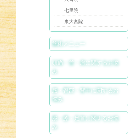
七里院
東大宮院
施術メニュー
頭痛・首・肩に関するお悩
み
腰・臀部・背中に関するお
悩み
股・膝・足首に関するお悩
み