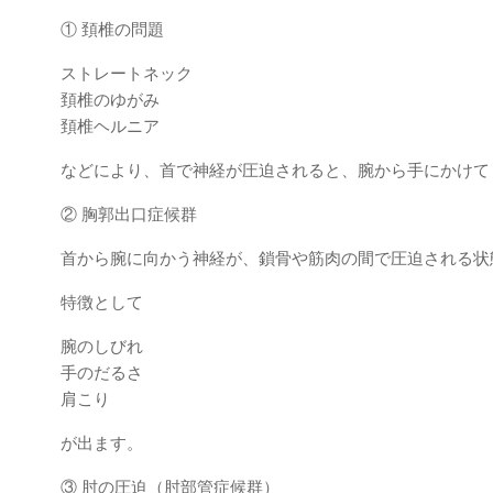
① 頚椎の問題
ストレートネック
頚椎のゆがみ
頚椎ヘルニア
などにより、首で神経が圧迫されると、腕から手にかけて
② 胸郭出口症候群
首から腕に向かう神経が、鎖骨や筋肉の間で圧迫される状
特徴として
腕のしびれ
手のだるさ
肩こり
が出ます。
③ 肘の圧迫（肘部管症候群）