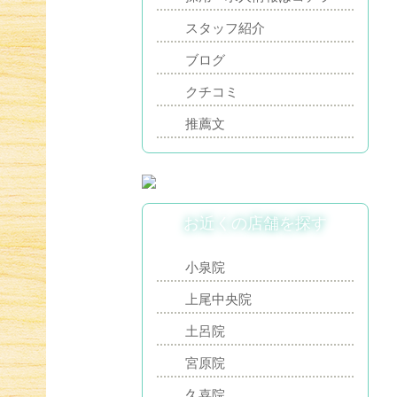
スタッフ紹介
ブログ
クチコミ
推薦文
お近くの店舗を探す
小泉院
上尾中央院
土呂院
宮原院
久喜院