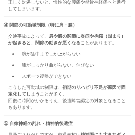
正しく対処しないと、慢性的な腰痛や坐骨神経痛へと進行
してしまいます。
④ 関節の可動域制限（特に肩・膝）
交通事故によって、
肩や膝の関節に炎症や拘縮（固まり）
が起きると、関節の動きが悪くなる
ことがあります。
腕が途中までしか上がらない
膝がしっかり曲がらない、伸びない
スポーツ復帰ができない
こうした可動域の制限は、
初期のリハビリ不足が原因で固
定化してしまう
ことが多く、
回復に時間がかかるうえ、後遺障害認定の対象となること
もあります。
⑤ 自律神経の乱れ・精神的後遺症
見過ごされがちですが、交通事故は
精神面にも大きなダメ