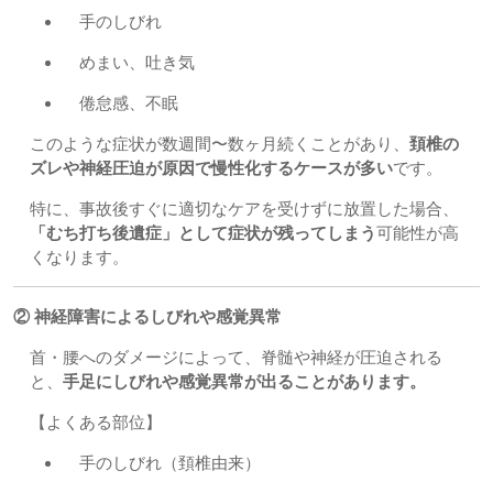
手のしびれ
めまい、吐き気
倦怠感、不眠
このような症状が数週間〜数ヶ月続くことがあり、
頚椎の
ズレや神経圧迫が原因で慢性化するケースが多い
です。
特に、事故後すぐに適切なケアを受けずに放置した場合、
「むち打ち後遺症」として症状が残ってしまう
可能性が高
くなります。
② 神経障害によるしびれや感覚異常
首・腰へのダメージによって、脊髄や神経が圧迫される
と、
手足にしびれや感覚異常が出ることがあります。
【よくある部位】
手のしびれ（頚椎由来）