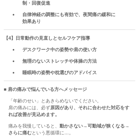
制・回復促進
自律神経の調整にも有効で、夜間痛の緩和に
効果あり
【4】日常動作の見直しとセルフケア指導
デスクワーク中の姿勢や肩の使い方
無理のないストレッチや体操の方法
睡眠時の姿勢や枕選びのアドバイス
■ 肩の痛みで悩んでいる方へメッセージ
「年齢のせい」とあきらめないでください。
肩の痛みには、必ず
原因があり、それに合わせた対応をす
れば改善が見込めます。
痛みを我慢していると、
動かさない→可動域が狭くなる→
さらに痛む
という悪循環に…。