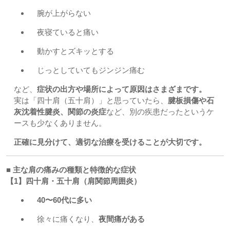
腕が上がらない
夜寝ていると痛い
動かすとズキッとする
じっとしていてもジンジン痛む
など、
症状の出方や場所によって原因はさまざまです。
実は「四十肩（五十肩）」と思っていたら、
腱板損傷や石
灰沈着性腱炎、関節の炎症
など、別の疾患だったというケ
ースも少なくありません。
正確に見分けて、適切な治療を受けることが大切です。
■ 主な肩の痛みの種類と特徴的な症状
【1】四十肩・五十肩（肩関節周囲炎）
40〜60代に多い
徐々に痛くなり、
夜間痛がある