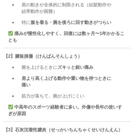
肩の動きが全体的に制限される（結髪動作や
結帯動作が困難）
特に
服を着る・腕を後ろに回す動きがつらい
痛みが慢性化しやすく、回復には数ヶ月〜1年かかるこ
とも
【2】腱板損傷（けんばんそんしょう）
腕を上げるときに
ズキッと鋭い痛み
肩より高く上げる動作や重い物を持つときに
痛い
筋力が落ちて、腕が上げにくい
中高年のスポーツ経験者に多い。外傷や長年の使いす
ぎが原因
【3】石灰沈着性腱炎（せっかいちんちゃくせいけんえん）