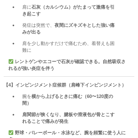
肩に
石灰（カルシウム）がたまって激痛を引
き起こす
発症は突然で、
夜間にズキズキとした強い痛
みが出る
肩を少し動かすだけで痛むため、着替えも困
難に
レントゲンやエコーで石灰が確認できる。自然吸収さ
れるが強い炎症を伴う
【4】インピンジメント症候群（肩峰下インピンジメント）
腕を
横から上げるときに痛む（60〜120度の
間）
肩関節が狭くなり、腱板や滑液包が骨とこす
れることで痛みが発生
野球・バレーボール・水泳など、腕を頻繁に使う人に