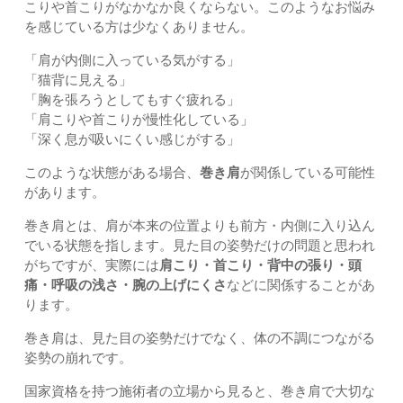
こりや首こりがなかなか良くならない。このようなお悩み
を感じている方は少なくありません。
「肩が内側に入っている気がする」
「猫背に見える」
「胸を張ろうとしてもすぐ疲れる」
「肩こりや首こりが慢性化している」
「深く息が吸いにくい感じがする」
このような状態がある場合、
巻き肩
が関係している可能性
があります。
巻き肩とは、肩が本来の位置よりも前方・内側に入り込ん
でいる状態を指します。見た目の姿勢だけの問題と思われ
がちですが、実際には
肩こり・首こり・背中の張り・頭
痛・呼吸の浅さ・腕の上げにくさ
などに関係することがあ
ります。
巻き肩は、見た目の姿勢だけでなく、体の不調につながる
姿勢の崩れです。
国家資格を持つ施術者の立場から見ると、巻き肩で大切な