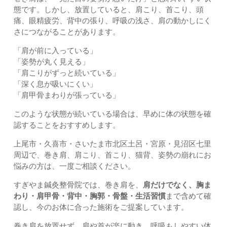
態です。しかし、放置していると、肩こり、首こり、頭
痛、眼精疲労、背中の張り、呼吸の浅さ、肩の動かしにく
さにつながることがあります。
「肩が前に入っている」
「姿勢が丸く見える」
「肩こりがずっと続いている」
「深く息が吸いにくい」
「肩甲骨まわりが張っている」
このような状態が続いている場合は、早めに体の状態を確
認することをおすすめします。
上尾市・久喜市・さいたま市北区土呂・宮原・見沼区七里
周辺で、巻き肩、肩こり、首こり、猫背、姿勢の崩れにお
悩みの方は、一度ご相談ください。
すぎやま鍼灸整骨院では、巻き肩を、
肩だけでなく、胸ま
わり・肩甲骨・背中・胸郭・骨盤・生活習慣
まで含めて確
認し、今のお体に合った施術をご提案しています。
巻き肩を放置せず、肩や首が楽に動き、呼吸もしやすい体