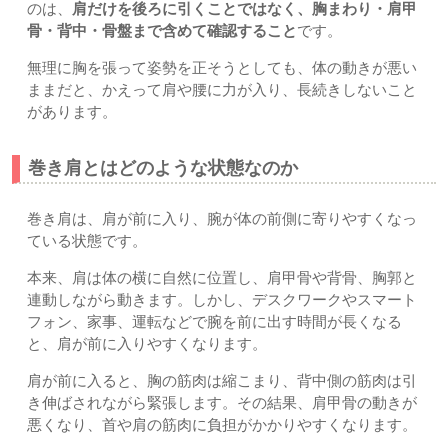
のは、
肩だけを後ろに引くことではなく、胸まわり・肩甲
骨・背中・骨盤まで含めて確認すること
です。
無理に胸を張って姿勢を正そうとしても、体の動きが悪い
ままだと、かえって肩や腰に力が入り、長続きしないこと
があります。
巻き肩とはどのような状態なのか
巻き肩は、肩が前に入り、腕が体の前側に寄りやすくなっ
ている状態です。
本来、肩は体の横に自然に位置し、肩甲骨や背骨、胸郭と
連動しながら動きます。しかし、デスクワークやスマート
フォン、家事、運転などで腕を前に出す時間が長くなる
と、肩が前に入りやすくなります。
肩が前に入ると、胸の筋肉は縮こまり、背中側の筋肉は引
き伸ばされながら緊張します。その結果、肩甲骨の動きが
悪くなり、首や肩の筋肉に負担がかかりやすくなります。