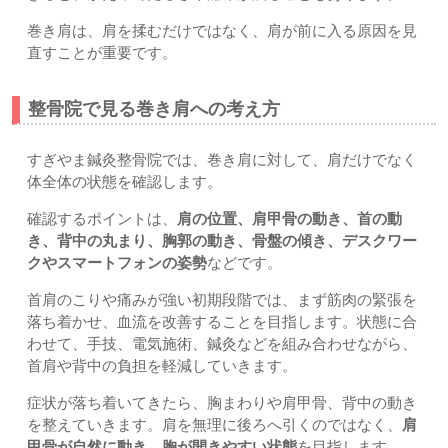
巻き肩は、肩を揉むだけではなく、肩が前に入る原因を見
直すことが重要です。
整骨院で見る巻き肩への考え方
すぎやま鍼灸整骨院では、巻き肩に対して、肩だけでなく
体全体の状態を確認します。
確認するポイントは、
肩の位置、肩甲骨の動き、首の動
き、背中の丸まり、胸郭の動き、骨盤の傾き、デスクワー
クやスマートフォンの姿勢
などです。
首肩のこりや痛みが強い初期段階では、まず筋肉の緊張を
落ち着かせ、血流を改善することを目指します。状態に合
わせて、手技、電気施術、鍼灸などを組み合わせながら、
首肩や背中の負担を軽減していきます。
症状が落ち着いてきたら、胸まわりや肩甲骨、背中の動き
を整えていきます。肩を無理に後ろへ引くのではなく、
肩
甲骨が自然に動き、胸が開きやすい状態
を目指します。