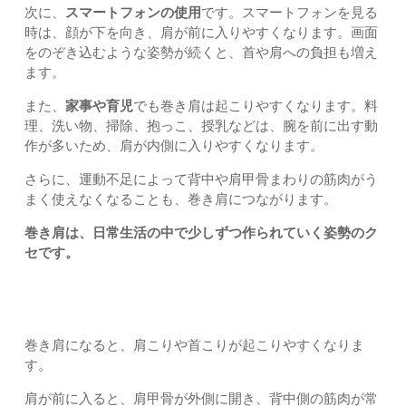
次に、
スマートフォンの使用
です。スマートフォンを見る
時は、顔が下を向き、肩が前に入りやすくなります。画面
をのぞき込むような姿勢が続くと、首や肩への負担も増え
ます。
また、
家事や育児
でも巻き肩は起こりやすくなります。料
理、洗い物、掃除、抱っこ、授乳などは、腕を前に出す動
作が多いため、肩が内側に入りやすくなります。
さらに、運動不足によって背中や肩甲骨まわりの筋肉がう
まく使えなくなることも、巻き肩につながります。
巻き肩は、日常生活の中で少しずつ作られていく姿勢のク
セです。
巻き肩と肩こり・首こりの関係
巻き肩になると、肩こりや首こりが起こりやすくなりま
す。
肩が前に入ると、肩甲骨が外側に開き、背中側の筋肉が常