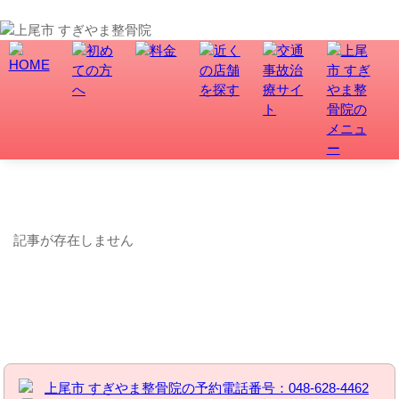
上尾市で骨盤矯正、交通事故・むち打ち治療なら、すぎやま整骨院にお任せ！
記事が見つかりません
記事が存在しません
お問い合わせはこちら | すぎやま整骨院