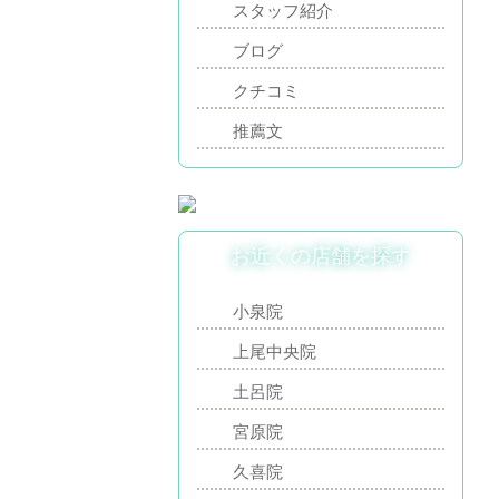
スタッフ紹介
ブログ
クチコミ
推薦文
お近くの店舗を探す
小泉院
上尾中央院
土呂院
宮原院
久喜院