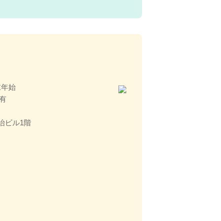
末年始
有
 明治ビル1階