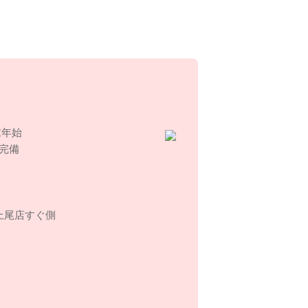
末年始
完備
上尾店すぐ側