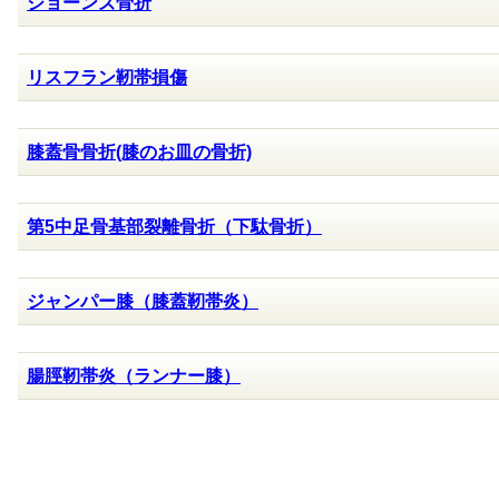
ジョーンズ骨折
リスフラン靭帯損傷
膝蓋骨骨折(膝のお皿の骨折)
第5中足骨基部裂離骨折（下駄骨折）
ジャンパー膝（膝蓋靭帯炎）
腸脛靭帯炎（ランナー膝）