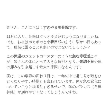
1. 11月は「不調の波」が押し寄せる季節です！
皆さん、こんにちは！
すぎやま整骨院
です。
11月に入り、朝晩はグッと冷え込むようになりましたね。
でも、お昼はポカポカと
小春日和
のように暖かい日もあっ
て、服装に困ることも多いのではないでしょうか？
この
気温のジェットコースター
のような
急な寒暖差
こそ
が、皆さんの体にとって大きな負担となり、
体調不良
や体
の
痛み
を引き起こす最大の原因になるんです。
実は、この季節の変わり目は、一年の中で
肩こり
が最もひ
どくなりやすい時期とも言われています。体が急な変化に
ついていこうと頑張りすぎるせいで、体のバランス（自律
神経）が崩れやすくなってしまうんですね。