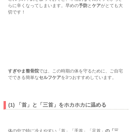
らに辛くなってしまいます。早めの
予防
と
ケア
がとても大
切です！
3. 【すぎやま式】11月の不調を乗り切るための3つの簡単対
策
すぎやま整骨院
では、この時期の体を守るために、ご自宅
でできる簡単な
セルフケア
を3つおすすめしています。
(1) 「首」と「三首」をホカホカに温める
体の中で特に冷えやすい「首」「手首」「足首」
の「三