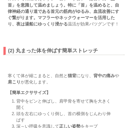
首」を意識して温めましょう。特に「首」を温めると、自
律神経の通り道である首元の筋肉がゆるみ、血流改善にす
ぐ繋がります。マフラーやネックウォーマーを活用した
り、夜は湯船にゆっくり浸かる
温活が効果バツグンです！
(2) 丸まった体を伸ばす簡単ストレッチ
寒くて体が縮こまると、自然と
猫背
になり、
背中の痛み
や
肩こり
が悪化します。
【簡単エクササイズ】
背中をピンと伸ばし、肩甲骨を寄せて胸を大きく
開く
頭を左右にゆっくり倒し、首の横側をじんわり伸
ばす
深～い呼吸を意識して
正しい姿勢
をキープ