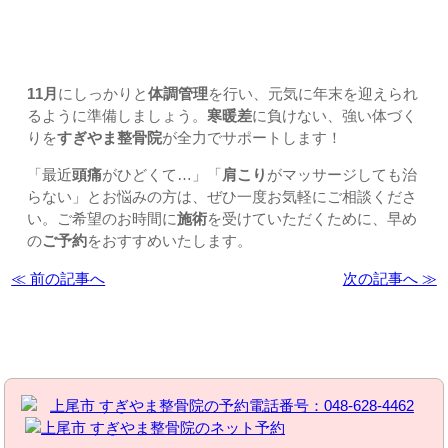
4. まとめ
11月
にしっかりと
体調管理
を行い、元気に年末を迎えられ
るように準備しましょう。
寒暖差
に負けない、強い体づく
りを
すぎやま整骨院
が全力でサポートします！
「最近
頭痛
がひどくて…」「
肩こり
がマッサージしても治
らない」とお悩みの方は、ぜひ一度お気軽にご相談くださ
い。ご希望のお時間に
施術
を受けていただくために、早め
の
ご予約
をおすすめいたします。
≪ 前の記事へ
次の記事へ ≫
お問い合わせはこちら | すぎやま整骨院