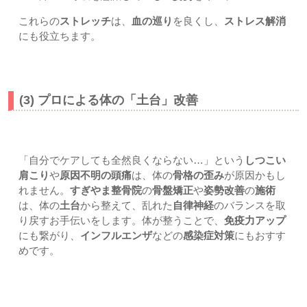
これらの
ストレッチ
は、
血の巡り
を良くし、
ストレス解消
にも役立ちます。
(3) プロによる体の「土台」改善
「自分でケアしても全然良くならない…」という
しつこい
肩こり
や
原因不明の頭痛
は、体の
骨格の歪み
が原因かもし
れません。
すぎやま整骨院
の
骨盤矯正
や
姿勢改善
の
施術
は、体の
土台
から整えて、乱れた
自律神経
のバランスを取
り戻すお手伝いをします。体が整うことで、
免疫力アップ
にも繋がり、
インフルエンザ
などの
感染症対策
にもおすす
めです。