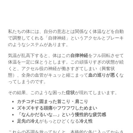
2. 寒暖差があなたの体に起こす「プチパニック」
私たちの体には、自分の意志とは関係なく体温などを自動
で調整してくれる「自律神経」というアクセルとブレーキ
のようなシステムがあります。
気温が乱高下すると、体はこの
自律神経
をフル回転させて
体温を一定に保とうとします。この頑張りすぎの状態が続
くと、アクセル役の神経が働きすぎてしまい（興奮状
態）、全身の血管がキュッと縮こまって
血の巡りが悪く
な
ってしまうのです。
その結果、このような困った
症状
が現れてしまいます。
カチコチに固まった首こり・肩こり
ズキズキする頭痛
や
フワフワしためまい
「なんかだるいな…」という慢性的な疲労感
足先の冷え
がもっとひどくなる
冷え性
これらの不調を放っておくと、本格的な冬に入ってからさ