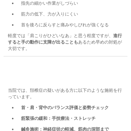
指先の細かい作業がしづらい
筋力の低下、力が入りにくい
首を後ろに反らすと痛みやしびれが強くなる
軽度では「肩こりがひどいなあ」と思う程度ですが、
進行
すると手の動作に支障が出ることも
あるため早めの対処が
大切です。
◆当院でのアプローチ：上尾市・久喜市-さいたま市北区土
呂宮原すぎやま鍼灸整骨院
当院では、頚椎症の疑いがある方に以下のような施術を行
っています。
首・肩・背中のバランス評価と姿勢チェック
筋緊張の緩和：手技療法・ストレッチ
鍼灸施術：神経症状の軽減、筋肉の深部まで