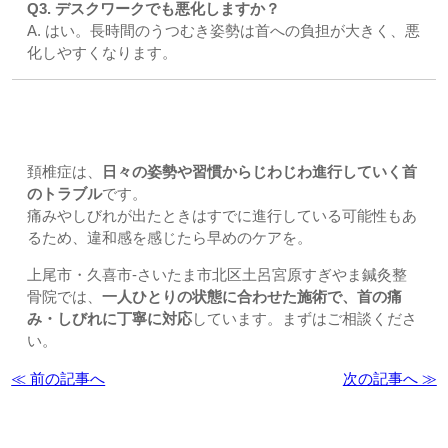
Q3. デスクワークでも悪化しますか？
A. はい。長時間のうつむき姿勢は首への負担が大きく、悪
化しやすくなります。
◆まとめ
頚椎症は、
日々の姿勢や習慣からじわじわ進行していく首
のトラブル
です。
痛みやしびれが出たときはすでに進行している可能性もあ
るため、違和感を感じたら早めのケアを。
上尾市・久喜市-さいたま市北区土呂宮原すぎやま鍼灸整
骨院では、
一人ひとりの状態に合わせた施術で、首の痛
み・しびれに丁寧に対応
しています。まずはご相談くださ
い。
≪ 前の記事へ
次の記事へ ≫
お問い合わせはこちら | すぎやま整骨院