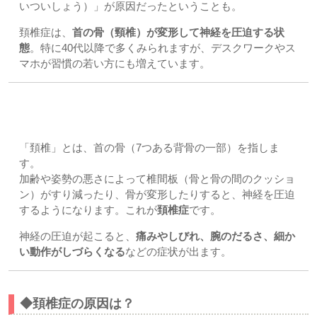
いついしょう）」が原因だったということも。
頚椎症は、
首の骨（頸椎）が変形して神経を圧迫する状
態
。特に40代以降で多くみられますが、デスクワークやス
マホが習慣の若い方にも増えています。
◆頚椎症とは？
「頚椎」とは、首の骨（7つある背骨の一部）を指しま
す。
加齢や姿勢の悪さによって椎間板（骨と骨の間のクッショ
ン）がすり減ったり、骨が変形したりすると、神経を圧迫
するようになります。これが
頚椎症
です。
神経の圧迫が起こると、
痛みやしびれ、腕のだるさ、細か
い動作がしづらくなる
などの症状が出ます。
◆頚椎症の原因は？