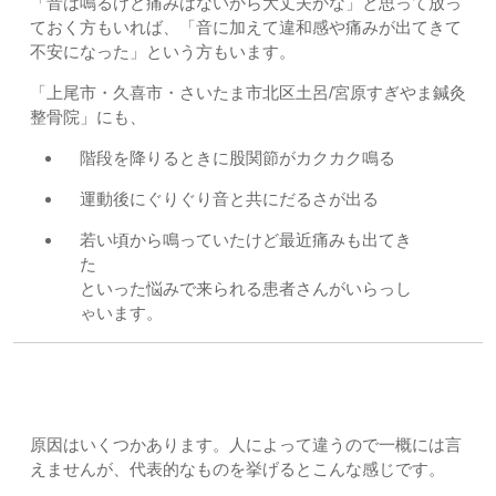
「音は鳴るけど痛みはないから大丈夫かな」と思って放っ
ておく方もいれば、「音に加えて違和感や痛みが出てきて
不安になった」という方もいます。
「上尾市・久喜市・さいたま市北区土呂/宮原すぎやま鍼灸
整骨院」にも、
階段を降りるときに股関節がカクカク鳴る
運動後にぐりぐり音と共にだるさが出る
若い頃から鳴っていたけど最近痛みも出てき
た
といった悩みで来られる患者さんがいらっし
ゃいます。
どうして股関節から音がするのか？
原因はいくつかあります。人によって違うので一概には言
えませんが、代表的なものを挙げるとこんな感じです。