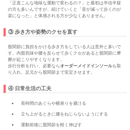
「正直こんな地味な運動で変わるの？」と最初は半信半疑
の方も多いんですが、続けていくと「音が減って歩くのが
楽になった」と体感される方が少なくありません。
③ 歩き方や姿勢のクセを直す
股関節に負担をかける歩き方をしている人は意外と多いで
す。内股気味や腰を反らせて歩くクセがあると股関節に摩
擦が起こりやすくなります。
歩行分析を行い、必要なら
オーダーメイドインソール
も取
り入れ、足元から股関節まで安定させます。
④ 日常生活の工夫
長時間のあぐらや横座りを避ける
立ち上がるときに腰をねじらないようにする
運動前後に股関節を軽く伸ばす