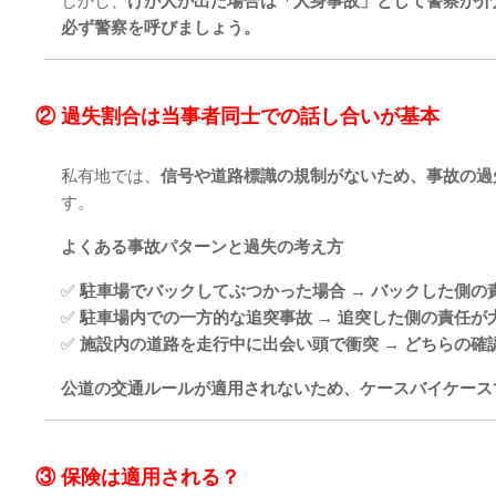
しかし、
けが人が出た場合は「人身事故」として警察が介
必ず警察を呼びましょう。
② 過失割合は当事者同士での話し合いが基本
私有地では、
信号や道路標識の規制がないため、事故の過
す。
よくある事故パターンと過失の考え方
✅
駐車場でバックしてぶつかった場合 → バックした側の
✅
駐車場内での一方的な追突事故 → 追突した側の責任が
✅
施設内の道路を走行中に出会い頭で衝突 → どちらの確
公道の交通ルールが適用されないため、ケースバイケース
③ 保険は適用される？