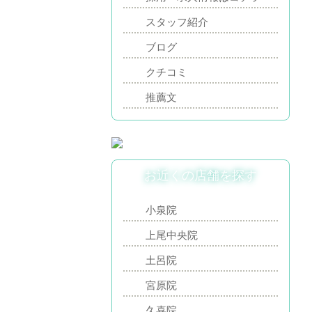
スタッフ紹介
ブログ
クチコミ
推薦文
お近くの店舗を探す
小泉院
上尾中央院
土呂院
宮原院
久喜院