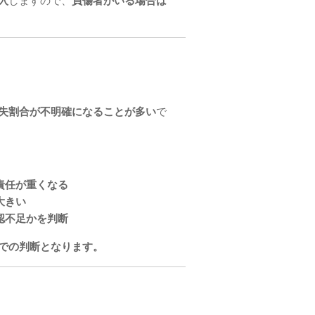
入
しますので、
負傷者がいる場合は
失割合が不明確になることが多い
で
責任が重くなる
大きい
認不足かを判断
での判断となります。