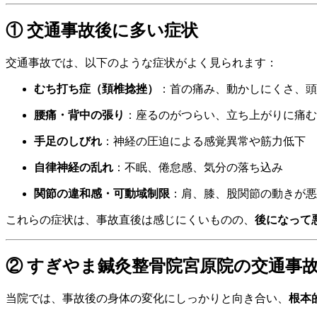
① 交通事故後に多い症状
交通事故では、以下のような症状がよく見られます：
むち打ち症（頚椎捻挫）
：首の痛み、動かしにくさ、頭
腰痛・背中の張り
：座るのがつらい、立ち上がりに痛む
手足のしびれ
：神経の圧迫による感覚異常や筋力低下
自律神経の乱れ
：不眠、倦怠感、気分の落ち込み
関節の違和感・可動域制限
：肩、膝、股関節の動きが悪
これらの症状は、事故直後は感じにくいものの、
後になって
② すぎやま鍼灸整骨院宮原院の交通事
当院では、事故後の身体の変化にしっかりと向き合い、
根本